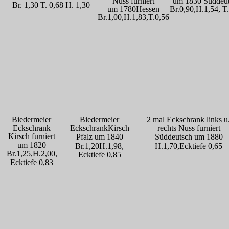
Nuss furniert 
um 1830 Süddeu
Br. 1,30 T. 0,68 H. 1,30
um 1780Hessen 
Br.0,90,H.1,54, T
Br.1,00,H.1,83,T.0,56
Biedermeier 
Biedermeier 
2 mal Eckschrank links u
Eckschrank
EckschrankKirsch 
rechts Nuss furniert 
Kirsch furniert 
Pfalz um 1840
Süddeutsch um 1880
um 1820
Br.1,20H.1,98,
H.1,70,Ecktiefe 0,65
Br.1,25,H.2,00,
Ecktiefe 0,85
Ecktiefe 0,83