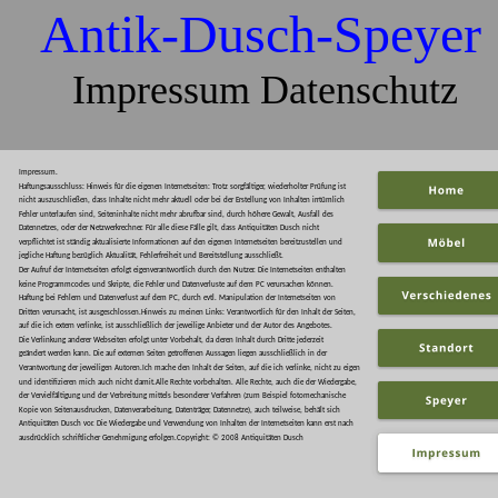
Antik-Dusch-Speyer 
 Impressum Datenschutz
Impressum.  
Haftungsausschluss: Hinweis für die eigenen Internetseiten: Trotz sorgfältiger, wiederholter Prüfung ist 
nicht auszuschließen, dass Inhalte nicht mehr aktuell oder bei der Erstellung von Inhalten irrtümlich 
Fehler unterlaufen sind, Seiteninhalte nicht mehr abrufbar sind, durch höhere Gewalt, Ausfall des 
Datennetzes, oder der Netzwerkrechner. Für alle diese Fälle gilt, dass Antiquitäten Dusch nicht 
verpflichtet ist ständig aktualisierte Informationen auf den eigenen Internetseiten bereitzustellen und 
jegliche Haftung bezüglich Aktualität, Fehlerfreiheit und Bereitstellung ausschließt.
Der Aufruf der Internetseiten erfolgt eigenverantwortlich durch den Nutzer. Die Internetseiten enthalten 
keine Programmcodes und Skripte, die Fehler und Datenverluste auf dem PC verursachen können. 
Haftung bei Fehlern und Datenverlust auf dem PC, durch evtl. Manipulation der Internetseiten von 
Dritten verursacht, ist ausgeschlossen.Hinweis zu meinen Links: Verantwortlich für den Inhalt der Seiten, 
auf die ich extern verlinke, ist ausschließlich der jeweilige Anbieter und der Autor des Angebotes.                     
Die Verlinkung anderer Webseiten erfolgt unter Vorbehalt, da deren Inhalt durch Dritte jederzeit 
geändert werden kann. Die auf externen Seiten getroffenen Aussagen liegen ausschließlich in der 
Verantwortung der jeweiligen Autoren.Ich mache den Inhalt der Seiten, auf die ich verlinke, nicht zu eigen 
und identifizieren mich auch nicht damit.Alle Rechte vorbehalten. Alle Rechte, auch die der Wiedergabe, 
der Vervielfältigung und der Verbreitung mittels besonderer Verfahren (zum Beispiel fotomechanische 
Kopie von Seitenausdrucken, Datenverarbeitung, Datenträger, Datennetze), auch teilweise, behält sich 
Antiquitäten Dusch vor. Die Wiedergabe und Verwendung von Inhalten der Internetseiten kann erst nach 
ausdrücklich schriftlicher Genehmigung erfolgen.Copyright: © 2008 Antiquitäten Dusch