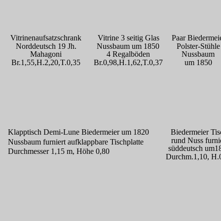
Vitrinenaufsatzschrank
Vitrine 3 seitig Glas
Paar Biedermeie
Norddeutsch 19 Jh.
Nussbaum um 1850
Polster-Stühle
Mahagoni
4 Regalböden
Nussbaum 
Br.1,55,H.2,20,T.0,35
Br.0,98,H.1,62,T.0,37
um 1850 
Klapptisch Demi-Lune Biedermeier um 1820
Biedermeier Tis
rund Nuss furnie
Nussbaum furniert aufklappbare Tischplatte
süddeutsch um1
Durchmesser 1,15 m, Höhe 0,80
Durchm.1,10, H.